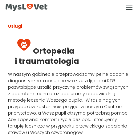
Skip
Men
to
main
content
Usługi
Ortopedia
i traumatologia
W naszym gabinecie przeprowadzamy pełne badanie
diagnostyczne: manualne wraz ze zdjęciami RTG
pozwalające ustalić przyczynę problemów związanych
z aparatem ruchu oraz dobieramy odpowiednią
metodę leczenia Waszego pupila. W razie nagłych
przypadków zostaniecie przyjęci w naszym Centrum
priorytetowo, a Wasz pupil otrzyma potrzebną pomoc.
Aby zapewnić komfort i życie bez bólu stosujemy
terapię lecznicze w przypadku przewlekłego zapalenia
stawów u Waszych czworonogów.