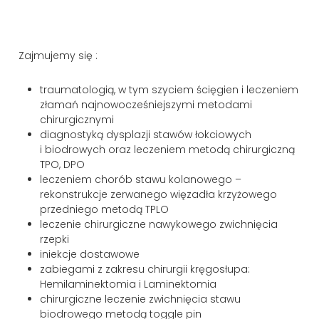
Zajmujemy się :
traumatologią, w tym szyciem ścięgien i leczeniem
złamań najnowocześniejszymi metodami
chirurgicznymi
diagnostyką dysplazji stawów łokciowych
i biodrowych oraz leczeniem metodą chirurgiczną
TPO, DPO
leczeniem chorób stawu kolanowego –
rekonstrukcje zerwanego więzadła krzyżowego
przedniego metodą TPLO
leczenie chirurgiczne nawykowego zwichnięcia
rzepki
iniekcje dostawowe
za
biegami z zakresu chirurgii kręgosłupa:
Hemilaminektomia i Laminektomia
chirurgiczne leczenie zwichnięcia stawu
biodrowego metodą toggle pin