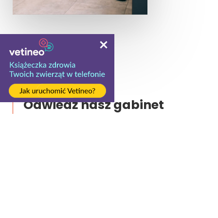
Lokalizacja
Odwiedź nasz gabinet
w Mysłowicach.
Mieścimy się w Mysłowicach, w dzielnicy Wesoła przy
ul. Piastów Śląskich 21.
Posiadamy przestronną poczekalnie z wydzieloną
strefą dla zestresowanych pacjentów oraz własnym
parkingiem.